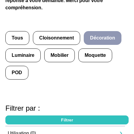
réponse à votre demande. Merci pour votre
compréhension.
Tous
Cloisonnement
Décoration
Luminaire
Mobilier
Moquette
POD
Filtrer par :
Utilisation (
0
)