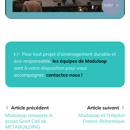
👉 Pour tout projet d’aménagement durable et
éco-responsable,
les équipes de Moduloop
sont à votre disposition pour vous
accompagner,
contactez-nous !
Article précédent
Article suivant
Moduloop remporte le
Moduloop et l’Hôpital
projet Seed Call de
Franco-Britannique
METABUILDING