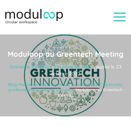
Moduloop au Greentech Meeting
Economie Circulaire
,
On parle de nous !
, publié le 23
octobre 2022
Blog Moduloop : tout savoir sur l’aménagement de bureau
professionnel
Economie Circulaire
Moduloop au Greentech
Meeting