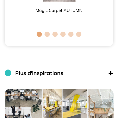
alban
Magic Carpet AUTUMN
Do
+
Plus d'inspirations