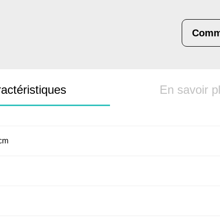
Comm
actéristiques
En savoir p
5cm