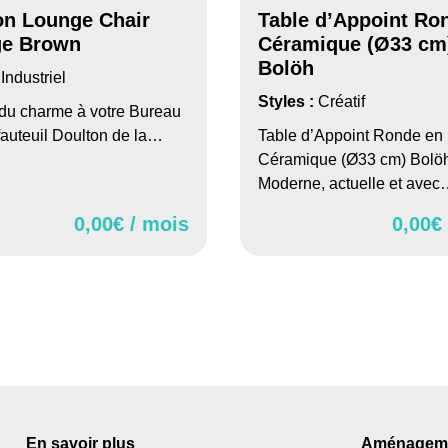
on Lounge Chair
Table d’Appoint Ro
ge Brown
Céramique (Ø33 cm
Bolöh
:
Industriel
Styles :
Créatif
du charme à votre Bureau
fauteuil Doulton de la…
Table d’Appoint Ronde en
Céramique (Ø33 cm) Bolö
Moderne, actuelle et ave
0,00
€ / mois
0,00
€
En savoir plus
Aménageme