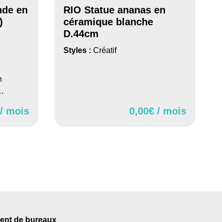
nde en
RIO Statue ananas en
)
céramique blanche
D.44cm
Styles :
Créatif
h
c…
 / mois
0,00
€ / mois
nt de bureaux